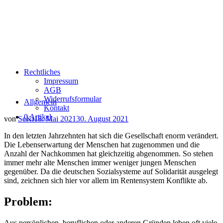
Rechtliches
Impressum
AGB
Widerrufsformular
Allgemein
Kontakt
0 Artikel
von
SeKi
18. Mai 2021
30. August 2021
In den letzten Jahrzehnten hat sich die Gesellschaft enorm verändert.
Die Lebenserwartung der Menschen hat zugenommen und die
Anzahl der Nachkommen hat gleichzeitig abgenommen. So stehen
immer mehr alte Menschen immer weniger jungen Menschen
gegenüber. Da die deutschen Sozialsysteme auf Solidarität ausgelegt
sind, zeichnen sich hier vor allem im Rentensystem Konflikte ab.
Problem:
Aus persönlichen, beruflichen oder anderen Gründen leben oft viele