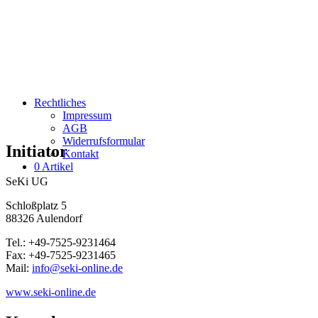
Rechtliches
Impressum
AGB
Widerrufsformular
Initiator
Kontakt
0 Artikel
SeKi UG
Schloßplatz 5
88326 Aulendorf
Tel.: +49-7525-9231464
Fax: +49-7525-9231465
Mail:
info@seki-online.de
www.seki-online.de