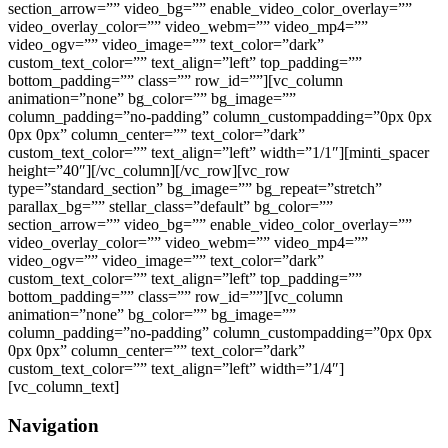
section_arrow=”” video_bg=”” enable_video_color_overlay=””
video_overlay_color=”” video_webm=”” video_mp4=””
video_ogv=”” video_image=”” text_color=”dark”
custom_text_color=”” text_align=”left” top_padding=””
bottom_padding=”” class=”” row_id=””][vc_column
animation=”none” bg_color=”” bg_image=””
column_padding=”no-padding” column_custompadding=”0px 0px
0px 0px” column_center=”” text_color=”dark”
custom_text_color=”” text_align=”left” width=”1/1″][minti_spacer
height=”40″][/vc_column][/vc_row][vc_row
type=”standard_section” bg_image=”” bg_repeat=”stretch”
parallax_bg=”” stellar_class=”default” bg_color=””
section_arrow=”” video_bg=”” enable_video_color_overlay=””
video_overlay_color=”” video_webm=”” video_mp4=””
video_ogv=”” video_image=”” text_color=”dark”
custom_text_color=”” text_align=”left” top_padding=””
bottom_padding=”” class=”” row_id=””][vc_column
animation=”none” bg_color=”” bg_image=””
column_padding=”no-padding” column_custompadding=”0px 0px
0px 0px” column_center=”” text_color=”dark”
custom_text_color=”” text_align=”left” width=”1/4″]
[vc_column_text]
Navigation