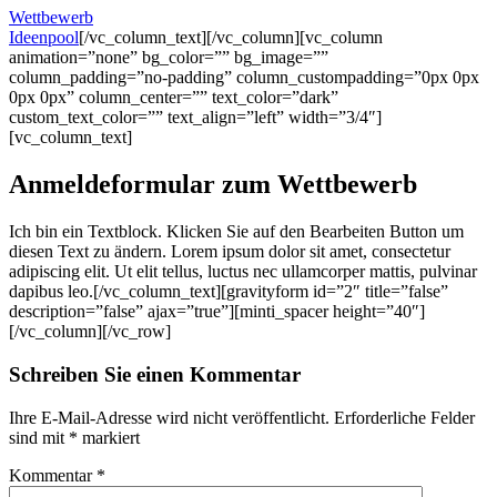
Wettbewerb
Ideenpool
[/vc_column_text][/vc_column][vc_column
animation=”none” bg_color=”” bg_image=””
column_padding=”no-padding” column_custompadding=”0px 0px
0px 0px” column_center=”” text_color=”dark”
custom_text_color=”” text_align=”left” width=”3/4″]
[vc_column_text]
Anmeldeformular zum Wettbewerb
Ich bin ein Textblock. Klicken Sie auf den Bearbeiten Button um
diesen Text zu ändern. Lorem ipsum dolor sit amet, consectetur
adipiscing elit. Ut elit tellus, luctus nec ullamcorper mattis, pulvinar
dapibus leo.[/vc_column_text][gravityform id=”2″ title=”false”
description=”false” ajax=”true”][minti_spacer height=”40″]
[/vc_column][/vc_row]
Schreiben Sie einen Kommentar
Ihre E-Mail-Adresse wird nicht veröffentlicht.
Erforderliche Felder
sind mit
*
markiert
Kommentar
*