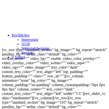
Rechtliches
Impressum
AGB
Widerrufsformular
[vc_row type=”standard_section” bg_image=”” bg_repeat=”stretch”
Kontakt
parallax_bg=”” stellar_class=”default” bg_color=””
0 Artikel
section_arrow=”” video_bg=”” enable_video_color_overlay=””
video_overlay_color=”” video_webm=”” video_mp4=””
video_ogv=”” video_image=”” text_color=”dark”
custom_text_color=”” text_align=”left” top_padding=””
bottom_padding=”” class=”” row_id=””][vc_column
animation=”none” bg_color=”” bg_image=””
column_padding=”no-padding” column_custompadding=”0px 0px
0px 0px” column_center=”” text_color=”dark”
custom_text_color=”” text_align=”left” width=”1/1″][rev_slider_vc
alias=”minibanner”][/vc_column][/vc_row][vc_row
type=”standard_section” bg_image=”110″ bg_repeat=”stretch”
parallax_bg=”” stellar_class=”default” bg_color=””